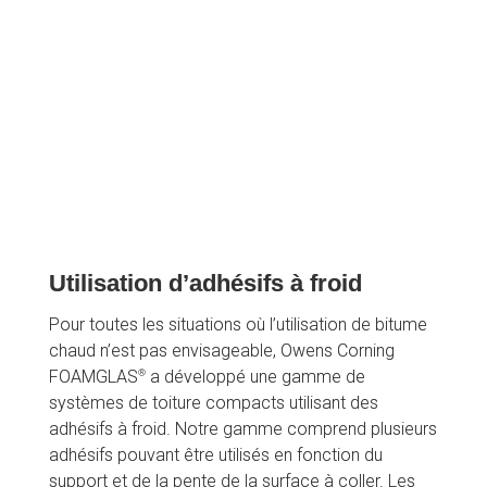
Notez que l’utilisation de bitume chaud peut être 
interdite pour des raisons de sécurité ou jugée 
inappropriée dans les espaces réduits et exigus 
ainsi que sur les toitures à forte pente.
Utilisation d’adhésifs à froid
Pour toutes les situations où l’utilisation de bitume 
chaud n’est pas envisageable, Owens Corning 
®
FOAMGLAS
 a développé une gamme de 
systèmes de toiture compacts utilisant des 
adhésifs à froid. Notre gamme comprend plusieurs 
adhésifs pouvant être utilisés en fonction du 
support et de la pente de la surface à coller. Les 